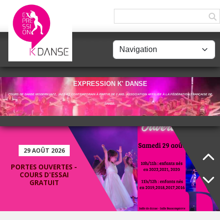
Panneau de gestion des cookies
DANSE MON
PATRIMOINE
EXPRESSION K' DANSE
COURS DE DANSE MODERN'JAZZ, JAZZ ET CONTEMPORAIN À PARTIR DE 2 ANS. ASSOCIATION AFFILIÉE À LA FÉDÉRATION FRANÇAISE DE
DANSE.
29 AOÛT 2026
PORTES OUVERTES -
COURS D'ESSAI
GRATUIT