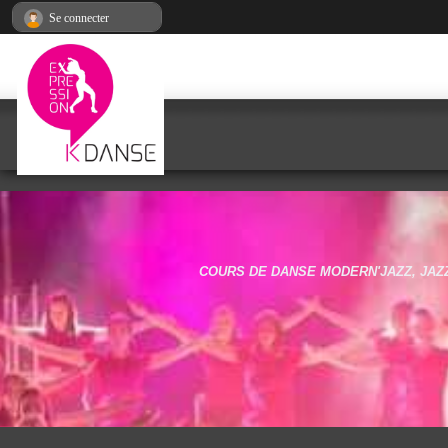
Panneau de gestion des cookies
Se connecter
COURS DE DANSE MODERN'JAZZ, JAZZ