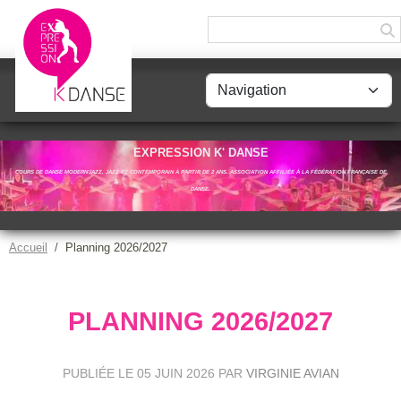
Panneau de gestion des cookies
EXPRESSION K' DANSE
COURS DE DANSE MODERN'JAZZ, JAZZ ET CONTEMPORAIN À PARTIR DE 2 ANS. ASSOCIATION AFFILIÉE À LA FÉDÉRATION FRANÇAISE DE
DANSE.
Accueil
Planning 2026/2027
PLANNING 2026/2027
PUBLIÉE LE
05 JUIN 2026
PAR
VIRGINIE AVIAN