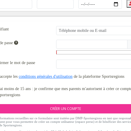
ifiant
de passe
irmer le mot de passe
'accepte les
conditions générales d'utilisation
de la plateforme Sportsregions
'ai moins de 15 ans : je confirme que mes parents m'autorisent à créer ce compt
portsregions
CRÉER UN COMPTE
formations recueillies sur ce formulaire sont traitées par DMP-Sportsregions en tant que responsa
ment pour vous permettre de créer un compte utilisateur (espace perso) et de bénéficier des servic
de Sportsregions.