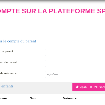
OMPTE SUR LA PLATEFORME S
er le compte du parent
du parent
om du parent
 de naissance
 enfants
AJOUTER UN ENFA
énom
Nom
Naissance