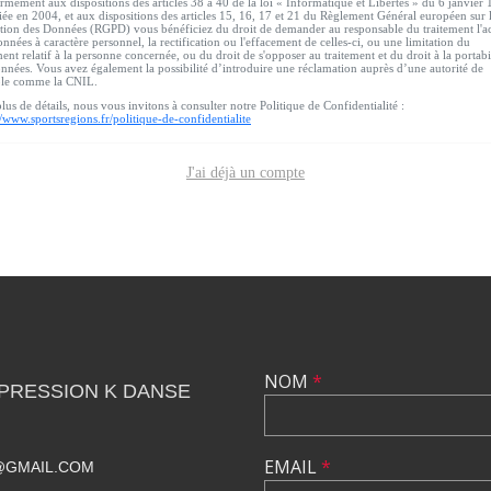
mément aux dispositions des articles 38 à 40 de la loi « Informatique et Libertés » du 6 janvier
ée en 2004, et aux dispositions des articles 15, 16, 17 et 21 du Règlement Général européen sur 
tion des Données (RGPD) vous bénéficiez du droit de demander au responsable du traitement l'a
nnées à caractère personnel, la rectification ou l'effacement de celles-ci, ou une limitation du
ment relatif à la personne concernée, ou du droit de s'opposer au traitement et du droit à la portabi
nnées. Vous avez également la possibilité d’introduire une réclamation auprès d’une autorité de
ôle comme la CNIL.
lus de détails, nous vous invitons à consulter notre Politique de Confidentialité :
//www.sportsregions.fr/politique-de-confidentialite
J'ai déjà un compte
NOM
*
PRESSION K DANSE
EMAIL
*
@GMAIL.COM