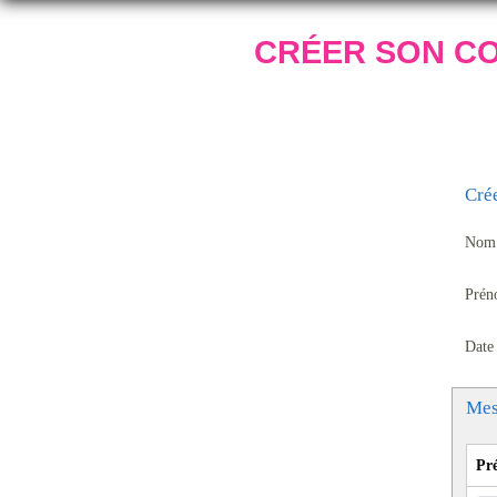
CRÉER SON C
Cré
Nom 
Prén
Date
Mes
Pr