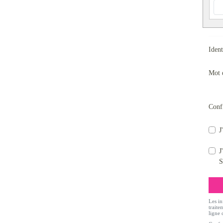
Ident
Mot 
Conf
J
J
S
Les in
traite
ligne 