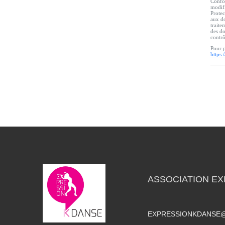
Confor
modifi
Protec
aux do
traite
des do
contr
Pour p
https:
ASSOCIATION EX
EXPRESSIONKDANSE