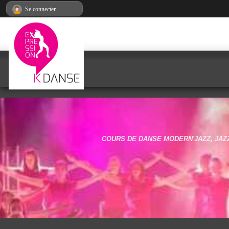
Panneau de gestion des cookies
Se connecter
COURS DE DANSE MODERN'JAZZ, JAZZ