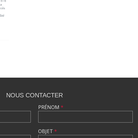
 1978
la
ccès
lité
NOUS CONTACTER
PRÉNOM
*
OBJET
*