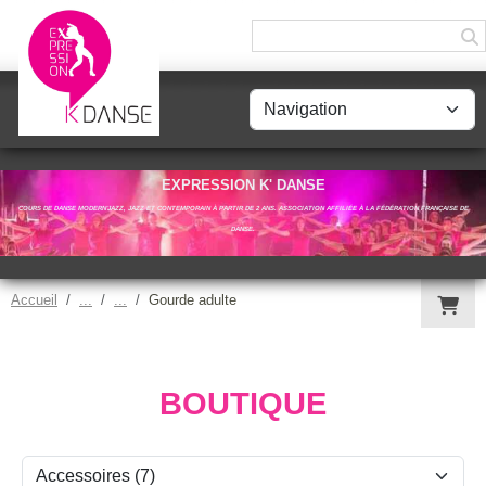
Panneau de gestion des cookies
EXPRESSION K' DANSE
COURS DE DANSE MODERN'JAZZ, JAZZ ET CONTEMPORAIN À PARTIR DE 2 ANS. ASSOCIATION AFFILIÉE À LA FÉDÉRATION FRANÇAISE DE
DANSE.
Accueil
Gourde adulte
BOUTIQUE