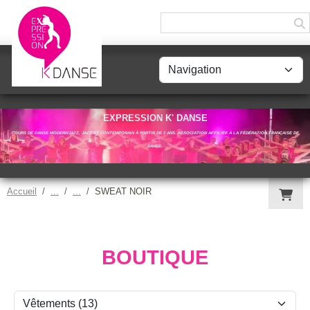
Panneau de gestion des cookies
EXPRESSION K' DANSE
COURS DE DANSE MODERN'JAZZ, JAZZ ET CONTEMPORAIN À PARTIR DE 2 ANS. ASSOCIATION AFFILIÉE À LA FÉDÉRATION FRANÇAISE DE
DANSE.
Accueil
SWEAT NOIR
BOUTIQUE