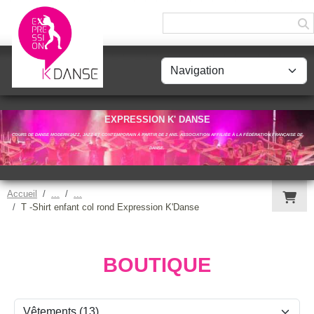
Panneau de gestion des cookies
EXPRESSION K' DANSE
COURS DE DANSE MODERN'JAZZ, JAZZ ET CONTEMPORAIN À PARTIR DE 2 ANS. ASSOCIATION AFFILIÉE À LA FÉDÉRATION FRANÇAISE DE
DANSE.
Accueil
T -Shirt enfant col rond Expression K'Danse
BOUTIQUE