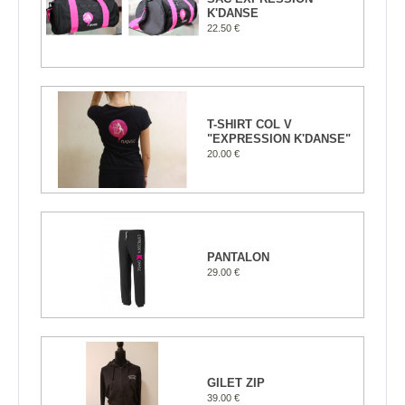
K'DANSE
22.50 €
T-SHIRT COL V
"EXPRESSION K'DANSE"
20.00 €
PANTALON
29.00 €
GILET ZIP
39.00 €