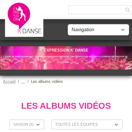
Panneau de gestion des cookies
EXPRESSION K' DANSE
COURS DE DANSE MODERN'JAZZ, JAZZ ET CONTEMPORAIN À PARTIR DE 2 ANS. ASSOCIATION AFFILIÉE À LA FÉDÉRATION FRANÇAISE DE
DANSE.
Accueil
Les albums vidéos
LES ALBUMS VIDÉOS