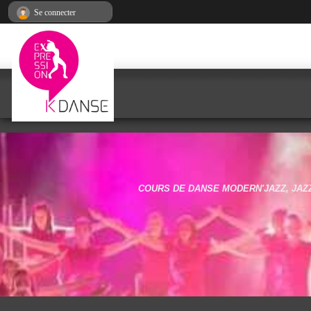
Panneau de gestion des cookies
Se connecter
COURS DE DANSE MODERN'JAZZ, JAZZ