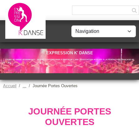
Panneau de gestion des cookies
EXPRESSION K' DANSE
COURS DE DANSE MODERN'JAZZ, JAZZ ET CONTEMPORAIN À PARTIR DE 2 ANS. ASSOCIATION AFFILIÉE À LA FÉDÉRATION FRANÇAISE DE
DANSE.
Accueil
Journée Portes Ouvertes
JOURNÉE PORTES
OUVERTES