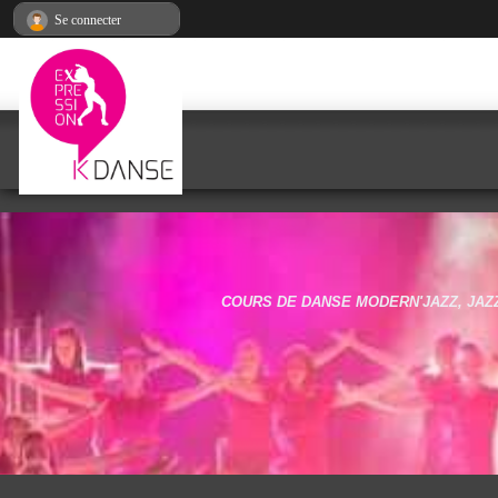
Panneau de gestion des cookies
Se connecter
COURS DE DANSE MODERN'JAZZ, JAZZ