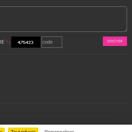
DE
*
:
ENVOYER