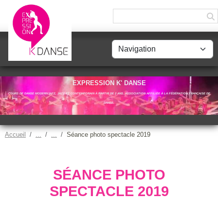
Panneau de gestion des cookies
EXPRESSION K' DANSE
COURS DE DANSE MODERN'JAZZ, JAZZ ET CONTEMPORAIN À PARTIR DE 2 ANS. ASSOCIATION AFFILIÉE À LA FÉDÉRATION FRANÇAISE DE
DANSE.
Accueil
Séance photo spectacle 2019
SÉANCE PHOTO
SPECTACLE 2019