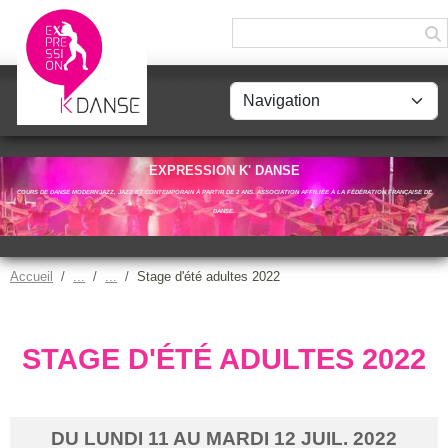
Panneau de gestion des cookies
EXPRESSION K' DANSE
COURS DE DANSE MODERN'JAZZ, JAZZ ET CONTEMPORAIN À PARTIR DE 2 ANS. ASSOCIATION AFFILIÉE À LA FÉDÉRATION FRANÇAISE DE
DANSE.
Accueil
Stage d'été adultes 2022
STAGE D'ÉTÉ ADULTES 2022
DU
LUNDI
11
AU
MARDI
12
JUIL.
2022