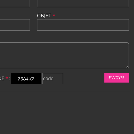
OBJET
*
DE
*
:
ENVOYER