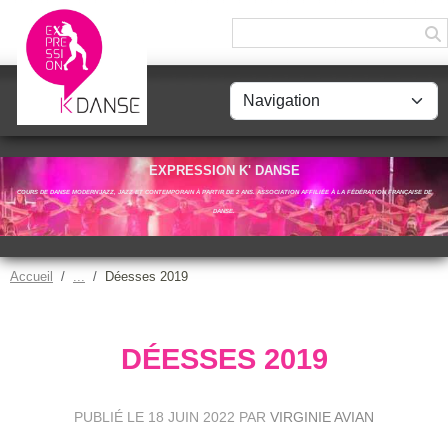
Panneau de gestion des cookies
EXPRESSION K' DANSE
COURS DE DANSE MODERN'JAZZ, JAZZ ET CONTEMPORAIN À PARTIR DE 2 ANS. ASSOCIATION AFFILIÉE À LA FÉDÉRATION FRANÇAISE DE
DANSE.
Accueil
Déesses 2019
DÉESSES 2019
PUBLIÉ LE
18 JUIN 2022
PAR
VIRGINIE AVIAN