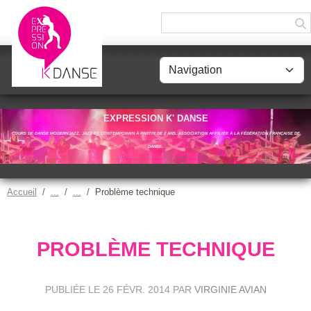
Panneau de gestion des cookies
EXPRESSION K' DANSE
COURS DE DANSE MODERN'JAZZ, JAZZ ET CONTEMPORAIN À PARTIR DE 2 ANS. ASSOCIATION AFFILIÉE À LA FÉDÉRATION FRANÇAISE DE
DANSE.
Accueil
Problème technique
PROBLÈME TECHNIQUE
PUBLIÉE LE
26 FÉVR. 2014
PAR
VIRGINIE AVIAN