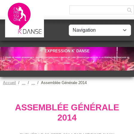
Panneau de gestion des cookies
EXPRESSION K' DANSE
COURS DE DANSE MODERN'JAZZ, JAZZ ET CONTEMPORAIN À PARTIR DE 2 ANS. ASSOCIATION AFFILIÉE À LA FÉDÉRATION FRANÇAISE DE
DANSE.
Accueil
Assemblée Générale 2014
ASSEMBLÉE GÉNÉRALE
2014