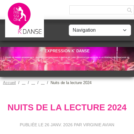
Panneau de gestion des cookies
EXPRESSION K' DANSE
COURS DE DANSE MODERN'JAZZ, JAZZ ET CONTEMPORAIN À PARTIR DE 2 ANS. ASSOCIATION AFFILIÉE À LA FÉDÉRATION FRANÇAISE DE
DANSE.
Accueil
Nuits de la lecture 2024
NUITS DE LA LECTURE 2024
PUBLIÉE LE
26 JANV. 2026
PAR VIRGINIE AVIAN