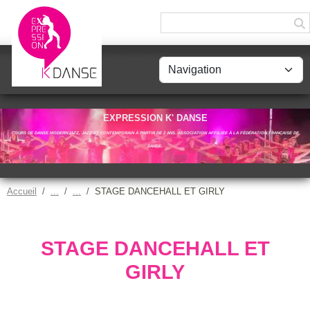
Panneau de gestion des cookies
EXPRESSION K' DANSE
COURS DE DANSE MODERN'JAZZ, JAZZ ET CONTEMPORAIN À PARTIR DE 2 ANS. ASSOCIATION AFFILIÉE À LA FÉDÉRATION FRANÇAISE DE
DANSE.
Accueil
STAGE DANCEHALL ET GIRLY
STAGE DANCEHALL ET
GIRLY