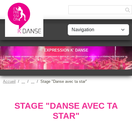
Panneau de gestion des cookies
EXPRESSION K' DANSE
COURS DE DANSE MODERN'JAZZ, JAZZ ET CONTEMPORAIN À PARTIR DE 2 ANS. ASSOCIATION AFFILIÉE À LA FÉDÉRATION FRANÇAISE DE
DANSE.
Accueil
Stage "Danse avec ta star"
STAGE "DANSE AVEC TA
STAR"